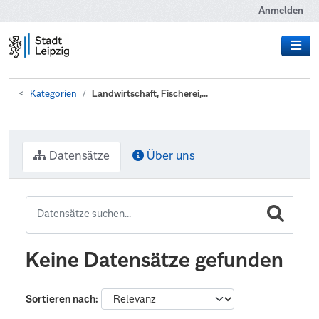
Zum Hauptinhalt wechseln
Anmelden
Kategorien
Landwirtschaft, Fischerei,...
Datensätze
Über uns
Keine Datensätze gefunden
Sortieren nach