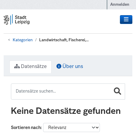
Zum Hauptinhalt wechseln
Anmelden
Kategorien
Landwirtschaft, Fischerei,...
Datensätze
Über uns
Keine Datensätze gefunden
Sortieren nach