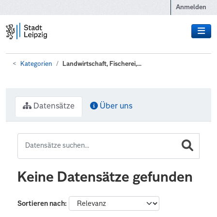
Zum Hauptinhalt wechseln
Anmelden
Kategorien
Landwirtschaft, Fischerei,...
Datensätze
Über uns
Keine Datensätze gefunden
Sortieren nach