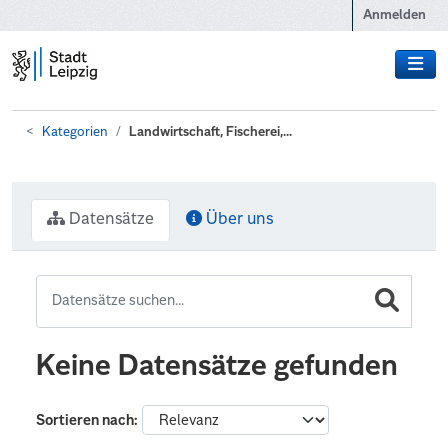
Zum Hauptinhalt wechseln
Anmelden
Kategorien
Landwirtschaft, Fischerei,...
Datensätze
Über uns
Keine Datensätze gefunden
Sortieren nach