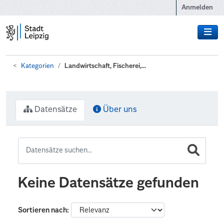
Zum Hauptinhalt wechseln
Anmelden
Kategorien
Landwirtschaft, Fischerei,...
Datensätze
Über uns
Keine Datensätze gefunden
Sortieren nach