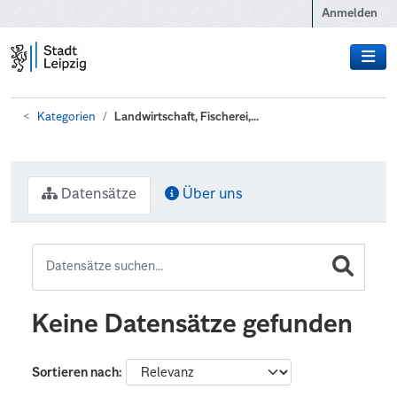
Zum Hauptinhalt wechseln
Anmelden
Kategorien
Landwirtschaft, Fischerei,...
Datensätze
Über uns
Keine Datensätze gefunden
Sortieren nach