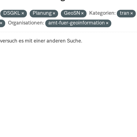
DSGKL
Planung
GeoSN
Kategorien:
tran
t
Organisationen:
amt-fuer-geoinformation
 versuch es mit einer anderen Suche.