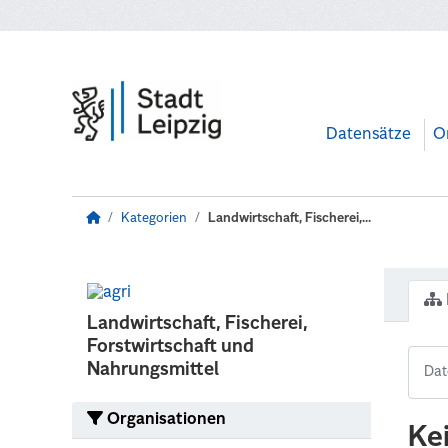
Zum Hauptinhalt wechseln
Datensätze
O
Kategorien
Landwirtschaft, Fischerei,...
Landwirtschaft, Fischerei,
Forstwirtschaft und
Nahrungsmittel
Organisationen
Ke