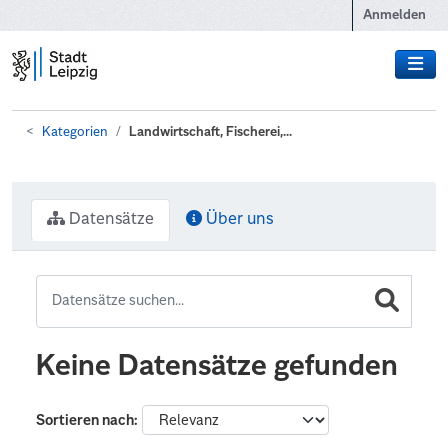
Zum Hauptinhalt wechseln
Anmelden
Kategorien
Landwirtschaft, Fischerei,...
Datensätze
Über uns
Keine Datensätze gefunden
Sortieren nach