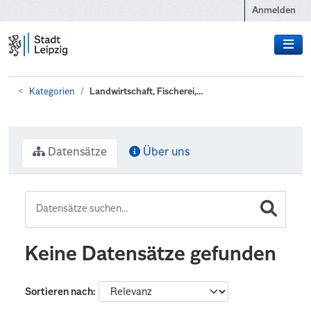
Zum Hauptinhalt wechseln
Anmelden
Kategorien
Landwirtschaft, Fischerei,...
Datensätze
Über uns
Keine Datensätze gefunden
Sortieren nach