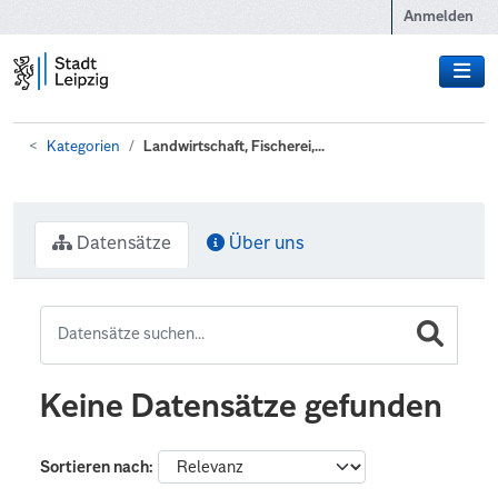
Zum Hauptinhalt wechseln
Anmelden
Kategorien
Landwirtschaft, Fischerei,...
Datensätze
Über uns
Keine Datensätze gefunden
Sortieren nach