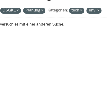
DSGKL
Planung
Kategorien:
tech
envi
 versuch es mit einer anderen Suche.