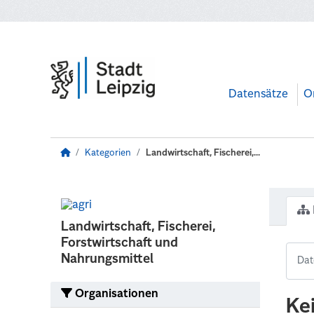
Zum Hauptinhalt wechseln
Datensätze
O
Kategorien
Landwirtschaft, Fischerei,...
Landwirtschaft, Fischerei,
Forstwirtschaft und
Nahrungsmittel
Organisationen
Ke