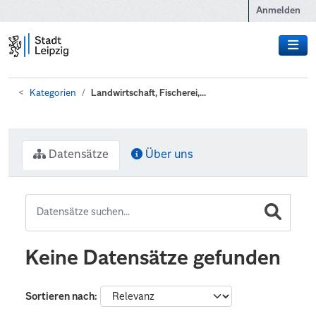
Zum Hauptinhalt wechseln
Anmelden
Kategorien
Landwirtschaft, Fischerei,...
Datensätze
Über uns
Keine Datensätze gefunden
Sortieren nach