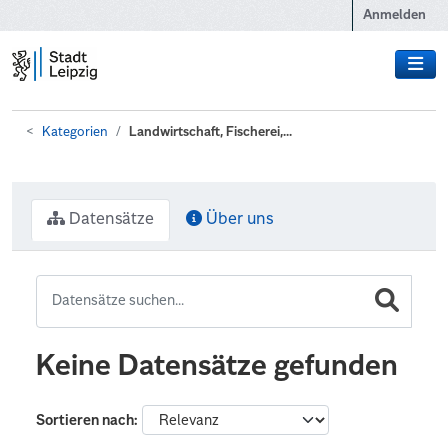
Zum Hauptinhalt wechseln
Anmelden
Kategorien
Landwirtschaft, Fischerei,...
Datensätze
Über uns
Keine Datensätze gefunden
Sortieren nach