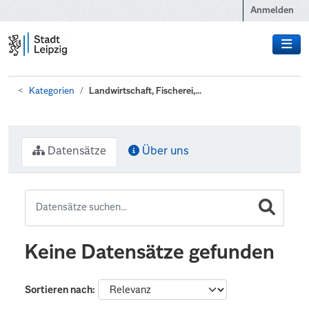
Zum Hauptinhalt wechseln
Anmelden
Kategorien
Landwirtschaft, Fischerei,...
Datensätze
Über uns
Keine Datensätze gefunden
Sortieren nach