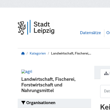
Zum Hauptinhalt wechseln
Datensätze
O
Kategorien
Landwirtschaft, Fischerei,...
Landwirtschaft, Fischerei,
Forstwirtschaft und
Nahrungsmittel
Organisationen
Ke