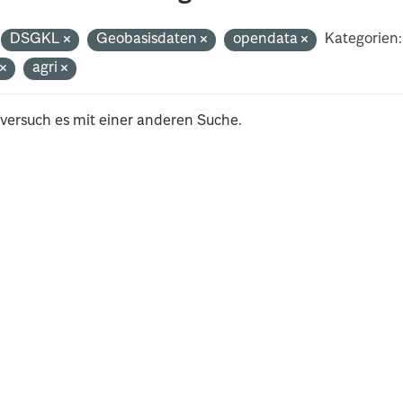
DSGKL
Geobasisdaten
opendata
Kategorien:
t
agri
 versuch es mit einer anderen Suche.