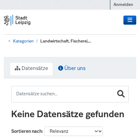
Zum Hauptinhalt wechseln
Anmelden
Kategorien
Landwirtschaft, Fischerei,...
Datensätze
Über uns
Keine Datensätze gefunden
Sortieren nach