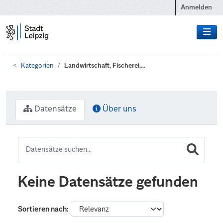
Zum Hauptinhalt wechseln
Anmelden
Kategorien
Landwirtschaft, Fischerei,...
Datensätze
Über uns
Keine Datensätze gefunden
Sortieren nach