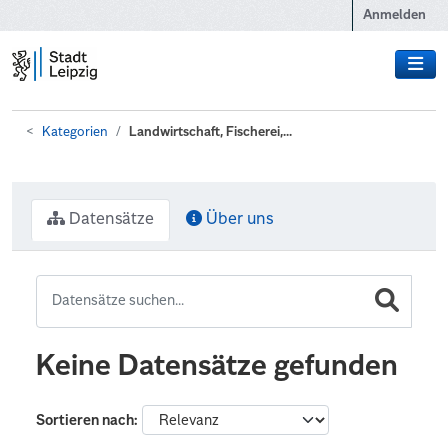
Zum Hauptinhalt wechseln
Anmelden
Kategorien
Landwirtschaft, Fischerei,...
Datensätze
Über uns
Keine Datensätze gefunden
Sortieren nach