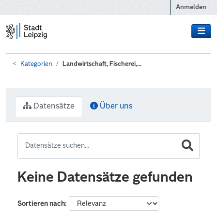
Zum Hauptinhalt wechseln
Anmelden
Kategorien
Landwirtschaft, Fischerei,...
Datensätze
Über uns
Keine Datensätze gefunden
Sortieren nach