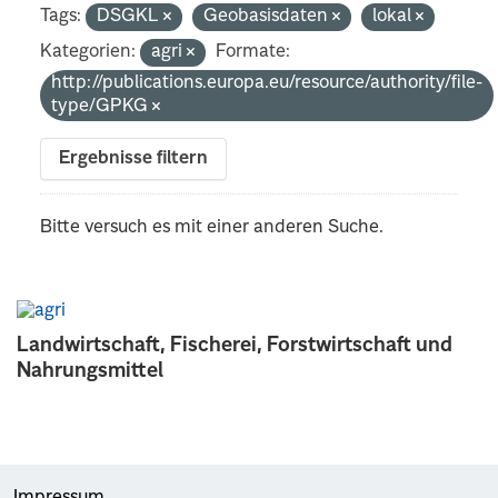
Tags:
DSGKL
Geobasisdaten
lokal
Kategorien:
agri
Formate:
http://publications.europa.eu/resource/authority/file-
type/GPKG
Ergebnisse filtern
Bitte versuch es mit einer anderen Suche.
Landwirtschaft, Fischerei, Forstwirtschaft und
Nahrungsmittel
Impressum