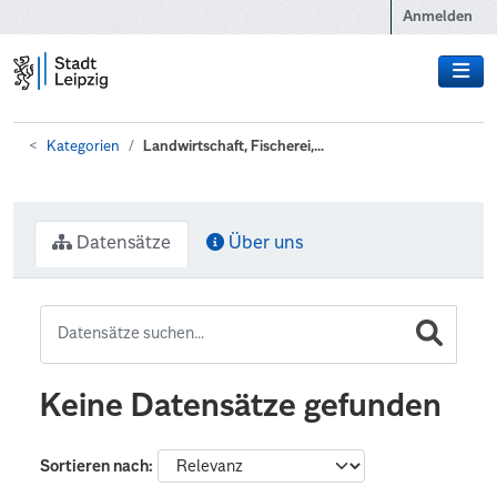
Zum Hauptinhalt wechseln
Anmelden
Kategorien
Landwirtschaft, Fischerei,...
Datensätze
Über uns
Keine Datensätze gefunden
Sortieren nach