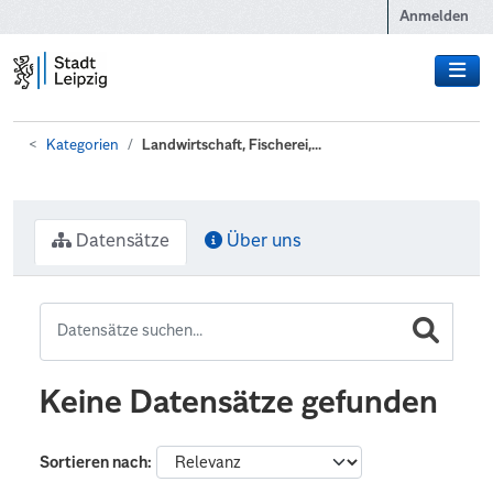
Zum Hauptinhalt wechseln
Anmelden
Kategorien
Landwirtschaft, Fischerei,...
Datensätze
Über uns
Keine Datensätze gefunden
Sortieren nach