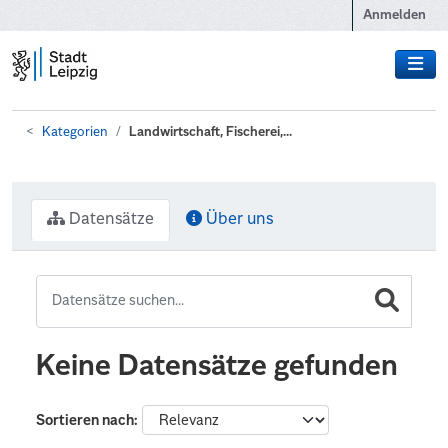
Zum Hauptinhalt wechseln
Anmelden
Kategorien
Landwirtschaft, Fischerei,...
Datensätze
Über uns
Keine Datensätze gefunden
Sortieren nach