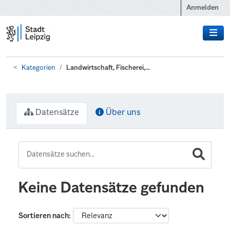
Zum Hauptinhalt wechseln
Anmelden
Kategorien
Landwirtschaft, Fischerei,...
Datensätze
Über uns
Keine Datensätze gefunden
Sortieren nach