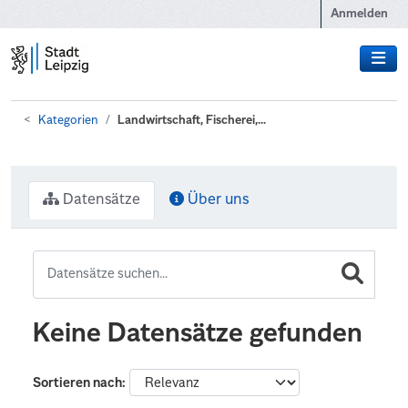
Zum Hauptinhalt wechseln
Anmelden
Kategorien
Landwirtschaft, Fischerei,...
Datensätze
Über uns
Keine Datensätze gefunden
Sortieren nach