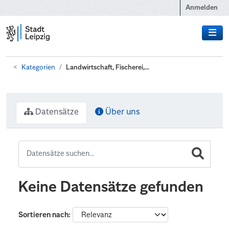
Zum Hauptinhalt wechseln
Anmelden
Kategorien
Landwirtschaft, Fischerei,...
Datensätze
Über uns
Keine Datensätze gefunden
Sortieren nach