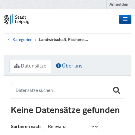
Zum Hauptinhalt wechseln
Anmelden
Kategorien
Landwirtschaft, Fischerei,...
Datensätze
Über uns
Keine Datensätze gefunden
Sortieren nach