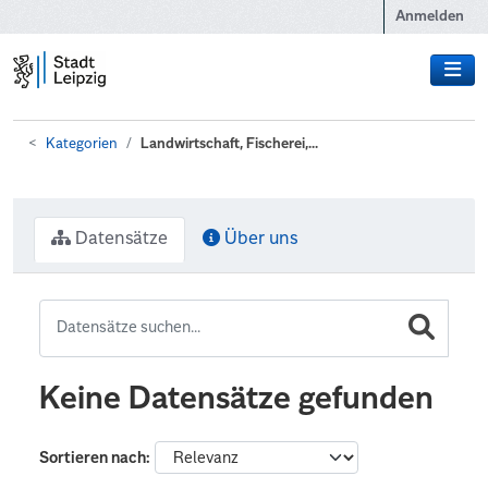
Zum Hauptinhalt wechseln
Anmelden
Kategorien
Landwirtschaft, Fischerei,...
Datensätze
Über uns
Keine Datensätze gefunden
Sortieren nach