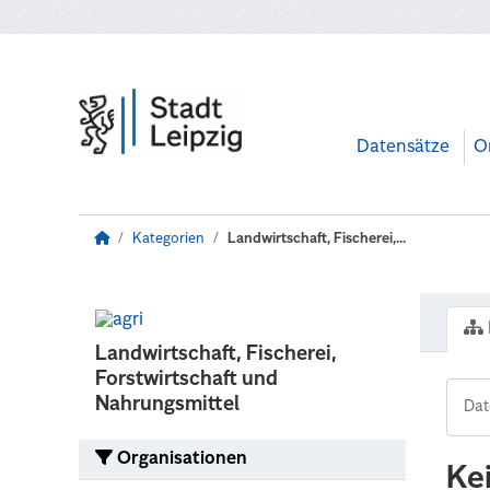
Zum Hauptinhalt wechseln
Datensätze
O
Kategorien
Landwirtschaft, Fischerei,...
Landwirtschaft, Fischerei,
Forstwirtschaft und
Nahrungsmittel
Organisationen
Ke