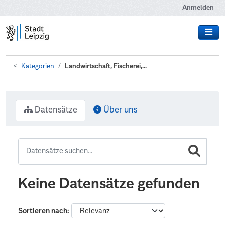
Zum Hauptinhalt wechseln
Anmelden
Kategorien
Landwirtschaft, Fischerei,...
Datensätze
Über uns
Keine Datensätze gefunden
Sortieren nach