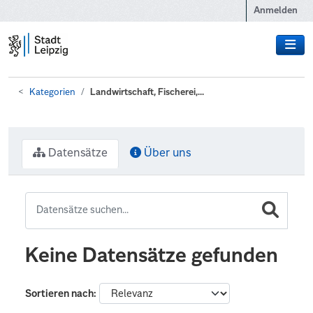
Zum Hauptinhalt wechseln
Anmelden
Kategorien
Landwirtschaft, Fischerei,...
Datensätze
Über uns
Keine Datensätze gefunden
Sortieren nach