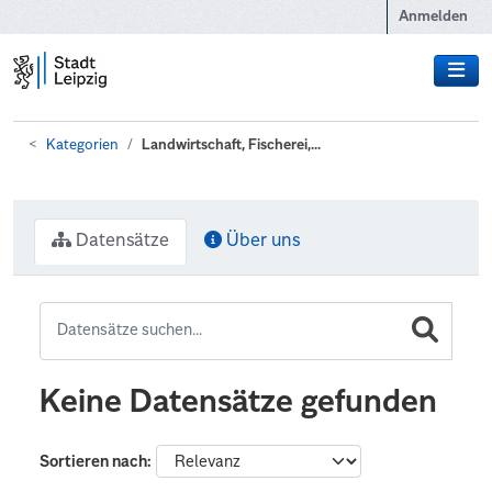
Zum Hauptinhalt wechseln
Anmelden
Kategorien
Landwirtschaft, Fischerei,...
Datensätze
Über uns
Keine Datensätze gefunden
Sortieren nach