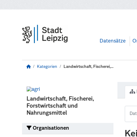
Zum Hauptinhalt wechseln
Datensätze
O
Kategorien
Landwirtschaft, Fischerei,...
Landwirtschaft, Fischerei,
Forstwirtschaft und
Nahrungsmittel
Organisationen
Ke