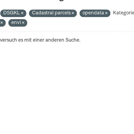
DSGKL
Cadastral parcels
opendata
Kategori
i
envi
 versuch es mit einer anderen Suche.