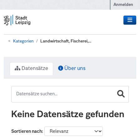
Zum Hauptinhalt wechseln
Anmelden
Kategorien
Landwirtschaft, Fischerei,...
Datensätze
Über uns
Keine Datensätze gefunden
Sortieren nach