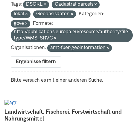
Tags:
DSGKL
Cadastral parcels
lokal
Geobasisdaten
Kategorien:
gove
Formate:
http://publications.europa.eu/resource/authority/file-
type/WMS_SRVC
Organisationen:
amt-fuer-geoinformation
Ergebnisse filtern
Bitte versuch es mit einer anderen Suche.
Landwirtschaft, Fischerei, Forstwirtschaft und
Nahrungsmittel