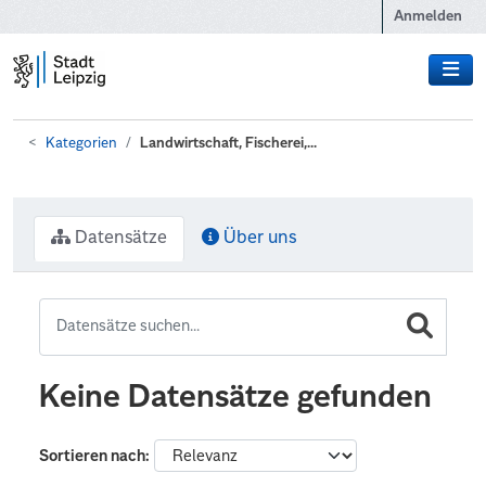
Zum Hauptinhalt wechseln
Anmelden
Kategorien
Landwirtschaft, Fischerei,...
Datensätze
Über uns
Keine Datensätze gefunden
Sortieren nach