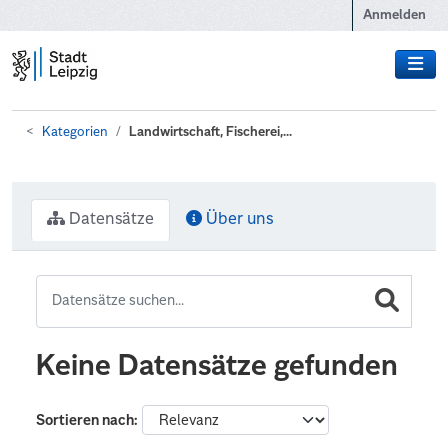
Zum Hauptinhalt wechseln
Anmelden
Kategorien
Landwirtschaft, Fischerei,...
Datensätze
Über uns
Keine Datensätze gefunden
Sortieren nach