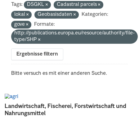
Tags:
DSGKL
Cadastral parcels
lokal
Geobasisdaten
Kategorien:
gove
Formate:
http://publications.europa.eu/resource/authority/file-
type/SHP
Ergebnisse filtern
Bitte versuch es mit einer anderen Suche.
Landwirtschaft, Fischerei, Forstwirtschaft und
Nahrungsmittel