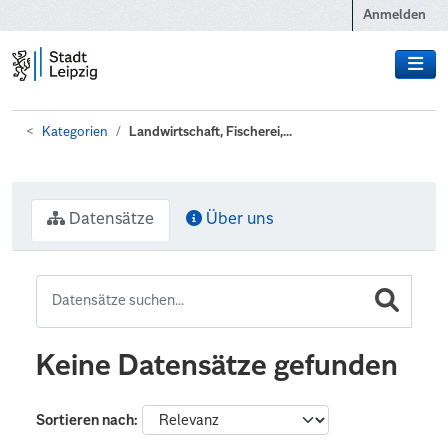
Zum Hauptinhalt wechseln
Anmelden
Kategorien
Landwirtschaft, Fischerei,...
Datensätze
Über uns
Keine Datensätze gefunden
Sortieren nach