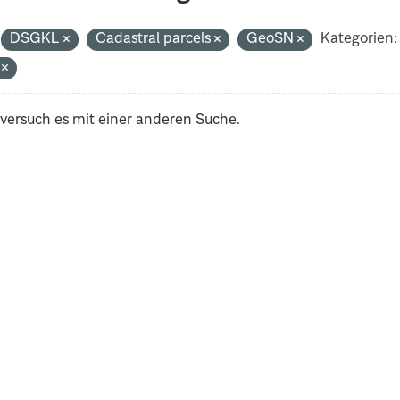
DSGKL
Cadastral parcels
GeoSN
Kategorien:
i
 versuch es mit einer anderen Suche.