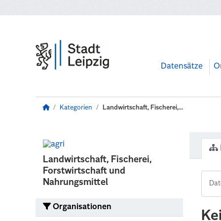
Zum Hauptinhalt wechseln
Datensätze
O
Kategorien
Landwirtschaft, Fischerei,...
Landwirtschaft, Fischerei,
Forstwirtschaft und
Nahrungsmittel
Organisationen
Ke