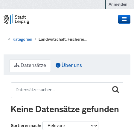
Zum Hauptinhalt wechseln
Anmelden
Kategorien
Landwirtschaft, Fischerei,...
Datensätze
Über uns
Keine Datensätze gefunden
Sortieren nach