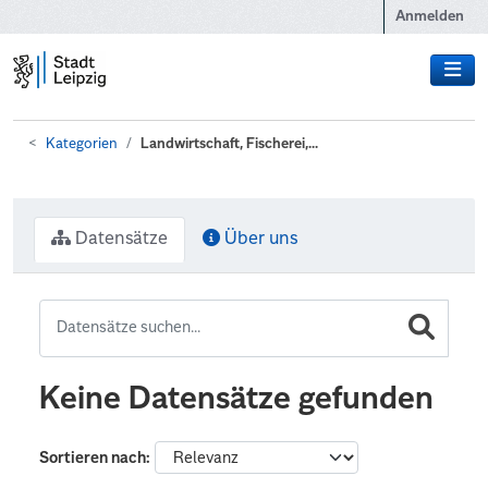
Zum Hauptinhalt wechseln
Anmelden
Kategorien
Landwirtschaft, Fischerei,...
Datensätze
Über uns
Keine Datensätze gefunden
Sortieren nach