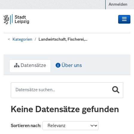
Zum Hauptinhalt wechseln
Anmelden
Kategorien
Landwirtschaft, Fischerei,...
Datensätze
Über uns
Keine Datensätze gefunden
Sortieren nach