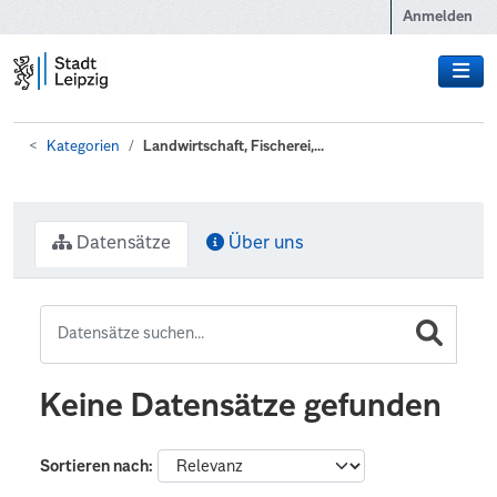
Zum Hauptinhalt wechseln
Anmelden
Kategorien
Landwirtschaft, Fischerei,...
Datensätze
Über uns
Keine Datensätze gefunden
Sortieren nach