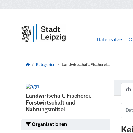
Zum Hauptinhalt wechseln
Datensätze
O
Kategorien
Landwirtschaft, Fischerei,...
Landwirtschaft, Fischerei,
Forstwirtschaft und
Nahrungsmittel
Organisationen
Ke