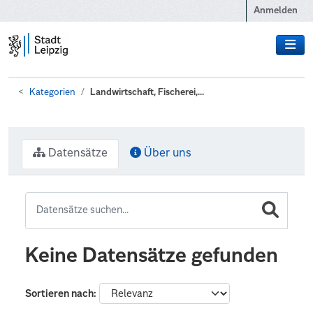
Zum Hauptinhalt wechseln
Anmelden
Kategorien
Landwirtschaft, Fischerei,...
Datensätze
Über uns
Keine Datensätze gefunden
Sortieren nach