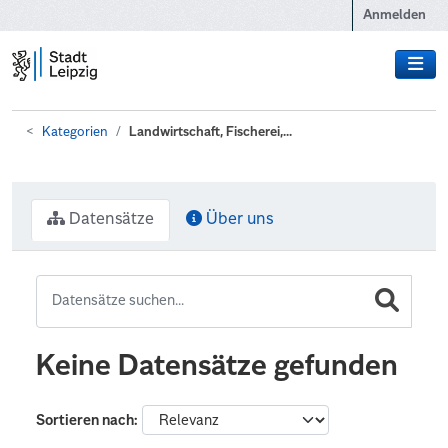
Zum Hauptinhalt wechseln
Anmelden
Kategorien
Landwirtschaft, Fischerei,...
Datensätze
Über uns
Keine Datensätze gefunden
Sortieren nach