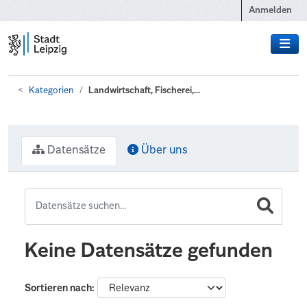
Zum Hauptinhalt wechseln
Anmelden
Kategorien
Landwirtschaft, Fischerei,...
Datensätze
Über uns
Keine Datensätze gefunden
Sortieren nach