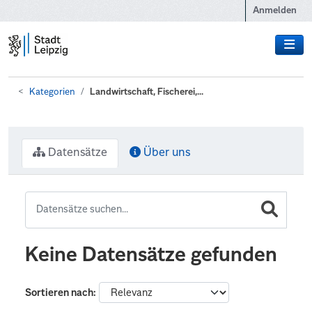
Zum Hauptinhalt wechseln
Anmelden
Kategorien
Landwirtschaft, Fischerei,...
Datensätze
Über uns
Keine Datensätze gefunden
Sortieren nach