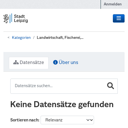
Zum Hauptinhalt wechseln
Anmelden
Kategorien
Landwirtschaft, Fischerei,...
Datensätze
Über uns
Keine Datensätze gefunden
Sortieren nach