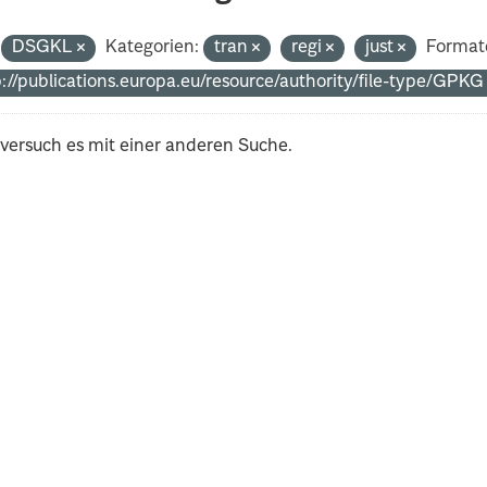
DSGKL
Kategorien:
tran
regi
just
Format
p://publications.europa.eu/resource/authority/file-type/GPK
 versuch es mit einer anderen Suche.