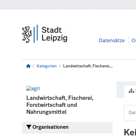
Zum Hauptinhalt wechseln
Datensätze
O
Kategorien
Landwirtschaft, Fischerei,...
Landwirtschaft, Fischerei,
Forstwirtschaft und
Nahrungsmittel
Organisationen
Ke