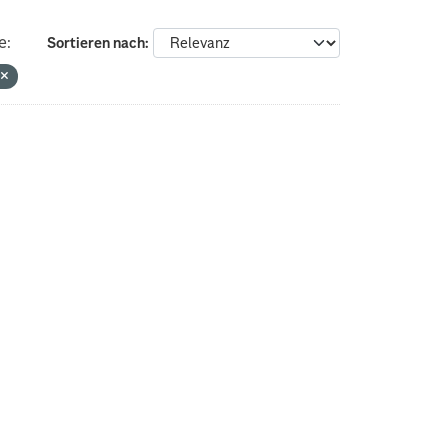
e:
Sortieren nach
G