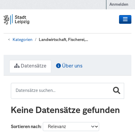
Zum Hauptinhalt wechseln
Anmelden
Kategorien
Landwirtschaft, Fischerei,...
Datensätze
Über uns
Keine Datensätze gefunden
Sortieren nach