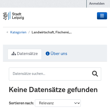
Zum Hauptinhalt wechseln
Anmelden
Kategorien
Landwirtschaft, Fischerei,...
Datensätze
Über uns
Keine Datensätze gefunden
Sortieren nach